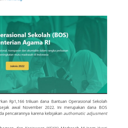
111704xxxxxxxxxx
NIK
111704xxxx
-
NIP
Guru Honor
STAT
Guru Honor In
Guru PAI
GTK
Guru
kan Rp1,166 triliuan dana Bantuan Operasional Sekolah
 sejak awal November 2022. Ini merupakan dana BOS
da pencairannya karena kebijakan
authomatic adjusment