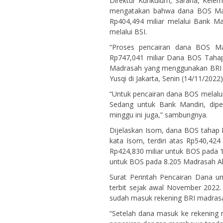
Direktur Kurikulum, Sarana, Kel
mengatakan bahwa dana BOS Madra
Rp404,494 miliar melalui Bank Man
melalui BSI.
“Proses pencairan dana BOS Mad
Rp747,041 miliar Dana BOS Tahap 
Madrasah yang menggunakan BRI b
Yusqi di Jakarta, Senin (14/11/2022)
“Untuk pencairan dana BOS melalui
Sedang untuk Bank Mandiri, dip
minggu ini juga,” sambungnya.
Dijelaskan Isom, dana BOS tahap II
kata Isom, terdiri atas Rp540,424
Rp424,830 miliar untuk BOS pada 
untuk BOS pada 8.205 Madrasah Al
Surat Perintah Pencairan Dana u
terbit sejak awal November 2022. S
sudah masuk rekening BRI madras
“Setelah dana masuk ke rekening