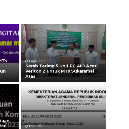
 MTs
1 Agu 2023
Serah Terima 5 Unit PC AIO Acer
hun
Veriton Z untuk MTs Sukaramai
Atas
daan
ter
1 Mar 2023