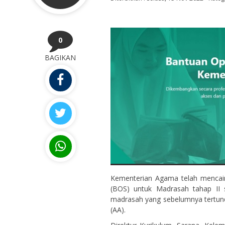
110715xxxxxxxxxx
NIK
-
NIP
Guru Honor
STAT
0
Guru Mapel
GTK
BAGIKAN
Kementerian Agama telah mencair
(BOS) untuk Madrasah tahap II
madrasah yang sebelumnya tertun
(AA).