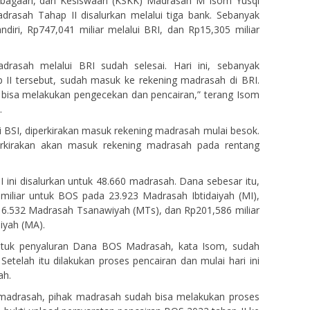
embagaan, dan Kesiswaan (KSKK) Madrasah M Isom Yusqi
sah Tahap II disalurkan melalui tiga bank. Sebanyak
diri, Rp747,041 miliar melalui BRI, dan Rp15,305 miliar
rasah melalui BRI sudah selesai. Hari ini, sebanyak
II tersebut, sudah masuk ke rekening madrasah di BRI.
isa melakukan pengecekan dan pencairan,” terang Isom
.
 BSI, diperkirakan masuk rekening madrasah mulai besok.
erkirakan akan masuk rekening madrasah pada rentang
 ini disalurkan untuk 48.660 madrasah. Dana sebesar itu,
 miliar untuk BOS pada 23.923 Madrasah Ibtidaiyah (MI),
16.532 Madrasah Tsanawiyah (MTs), dan Rp201,586 miliar
iyah (MA).
ntuk penyaluran Dana BOS Madrasah, kata Isom, sudah
etelah itu dilakukan proses pencairan dan mulai hari ini
ah.
 madrasah, pihak madrasah sudah bisa melakukan proses