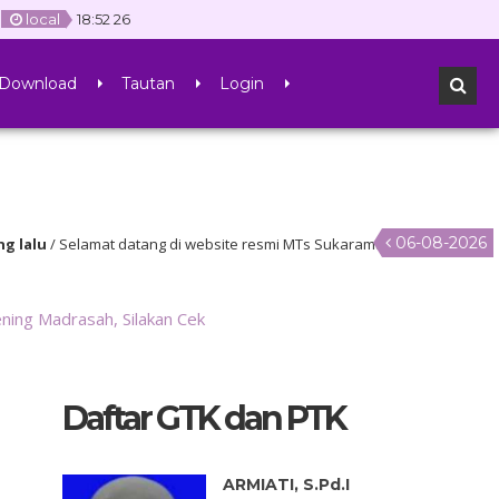
local
18
:
52
27
Download
Tautan
Login
06-08-2026
at datang di website resmi MTs Sukaramai Atas
ning Madrasah, Silakan Cek
Daftar GTK dan PTK
ARMIATI, S.Pd.I