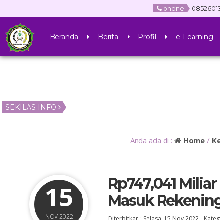
phone
0852601
Beranda
Berita
Profil
e-Learning
SEKILAS INFO
Anda ada di :
Home
/
K
Rp747,041 Milia
15
Masuk Rekening
I, S.Pd.I
SHAFWAN, S.Pd
NOV 2022
Diterbitkan :
Selasa, 15 Nov 2022
-
Kateg