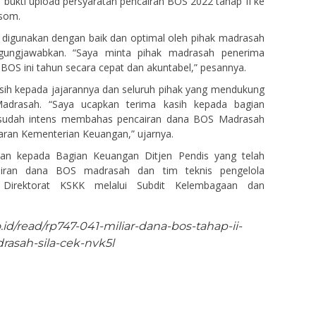
ukti upload persyaratan pencairan BOS 2022 tahap II ke
Isom.
 digunakan dengan baik dan optimal oleh pihak madrasah
ggungjawabkan. “Saya minta pihak madrasah penerima
OS ini tahun secara cepat dan akuntabel,” pesannya.
ih kepada jajarannya dan seluruh pihak yang mendukung
drasah. “Saya ucapkan terima kasih kepada bagian
 sudah intens membahas pencairan dana BOS Madrasah
ran Kementerian Keuangan,” ujarnya.
kan kepada Bagian Keuangan Ditjen Pendis yang telah
iran dana BOS madrasah dan tim teknis pengelola
Direktorat KSKK melalui Subdit Kelembagaan dan
id/read/rp747-041-miliar-dana-bos-tahap-ii-
asah-sila-cek-nvk5l