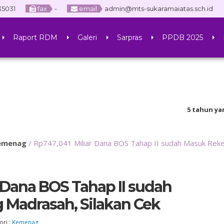
35031
fax
-
email
admin@mts-sukaramaiatas.sch.id
Raport RDM
Galeri
Sarpras
PPDB 2025
5 tahun yang lalu
/ Selam
emenag
/
Rp747,041 Miliar Dana BOS Tahap II sudah Masuk Reke
r Dana BOS Tahap II sudah
 Madrasah, Silakan Cek
.I
AFLAHA, S.Hum
ori :
Kemenag