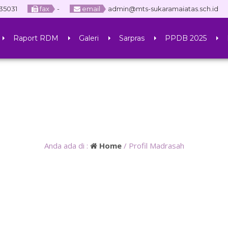
35031
fax
-
email
admin@mts-sukaramaiatas.sch.id
Raport RDM
Galeri
Sarpras
PPDB 2025
Anda ada di :
Home
/
Profil Madrasah
SHAFWAN, S.Pd.I