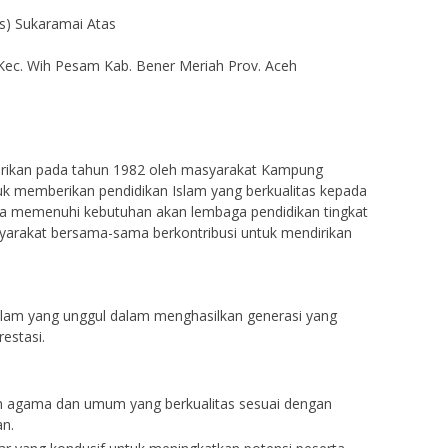
) Sukaramai Atas
110715xxxxxxxxxx
NIK
111704xxxx
-
NIP
Kec. Wih Pesam Kab. Bener Meriah Prov. Aceh
Guru Honor
STAT
Guru
Guru Mapel
GTK
G
irikan pada tahun 1982 oleh masyarakat Kampung
uk memberikan pendidikan Islam yang berkualitas kepada
a memenuhi kebutuhan akan lembaga pendidikan tingkat
yarakat bersama-sama berkontribusi untuk mendirikan
Islam yang unggul dalam menghasilkan generasi yang
estasi.
n agama dan umum yang berkualitas sesuai dengan
n.