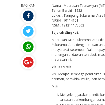
BAGIKAN
111704xxxxxxxxxx
Nama : Madrasah Tsanawiyah (MTs
NIK
Tahun Berdiri : 1982
-
NIP
Lokasi : Kampung Sukaramai Atas 
Guru Honor Inpassing
STAT
NPSN : 10114161
Guru Mapel
GTK
NSM : 121211170002
Sejarah Singkat:
Madrasah MTs Sukaramai Atas did
Sukaramai Atas dengan tujuan unt
masyarakat setempat. Dalam upay
menengah di daerah tersebut, mas
madrasah ini.
Visi dan Misi:
Visi: Menjadi lembaga pendidikan 
beriman, berakhlak mulia, dan berpr
Misi:
Menyelenggarakan pendidika
tuntutan perkembangan zama