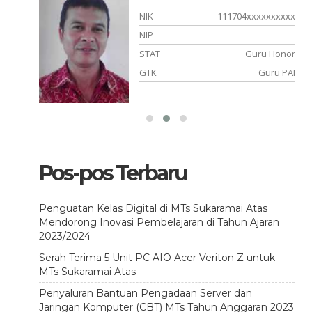
xxxxxx
NIK
111704xxxxxxxxxx
-
NIP
-
 Honor
STAT
Guru Honor Inpassing
uru PAI
GTK
Guru Mapel
Pos-pos Terbaru
Penguatan Kelas Digital di MTs Sukaramai Atas
Mendorong Inovasi Pembelajaran di Tahun Ajaran
2023/2024
Serah Terima 5 Unit PC AIO Acer Veriton Z untuk
MTs Sukaramai Atas
Penyaluran Bantuan Pengadaan Server dan
Jaringan Komputer (CBT) MTs Tahun Anggaran 2023