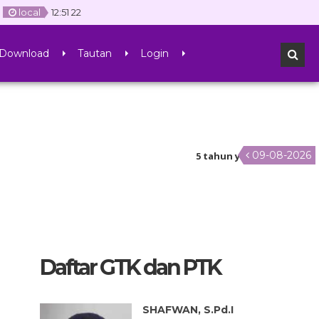
local
12
:
51
23
Download
Tautan
Login
09-08-2026
5 tahun yang lalu
/ Selamat datang
Daftar GTK dan PTK
AFLAHA, S.Hum