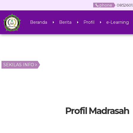
phone
0852601
Beranda
Berita
Profil
e-Learning
SEKILAS INFO
Profil Madrasah
A, S.Hum
ARMIATI, S.Pd.I