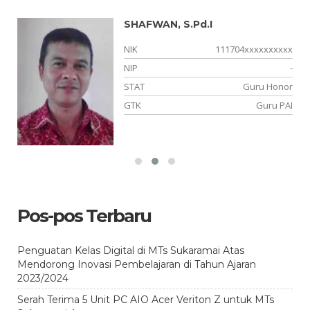
SHAFWAN, S.Pd.I
xx
NIK
111704xxxxxxxxxx
-
NIP
-
ng
STAT
Guru Honor
el
GTK
Guru PAI
Pos-pos Terbaru
Penguatan Kelas Digital di MTs Sukaramai Atas
Mendorong Inovasi Pembelajaran di Tahun Ajaran
2023/2024
Serah Terima 5 Unit PC AIO Acer Veriton Z untuk MTs