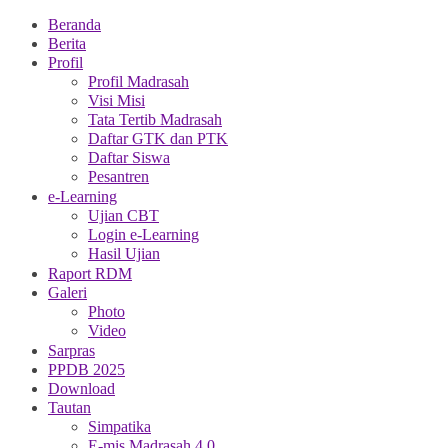
Beranda
Berita
Profil
Profil Madrasah
Visi Misi
Tata Tertib Madrasah
Daftar GTK dan PTK
Daftar Siswa
Pesantren
e-Learning
Ujian CBT
Login e-Learning
Hasil Ujian
Raport RDM
Galeri
Photo
Video
Sarpras
PPDB 2025
Download
Tautan
Simpatika
E-mis Madrasah 4.0