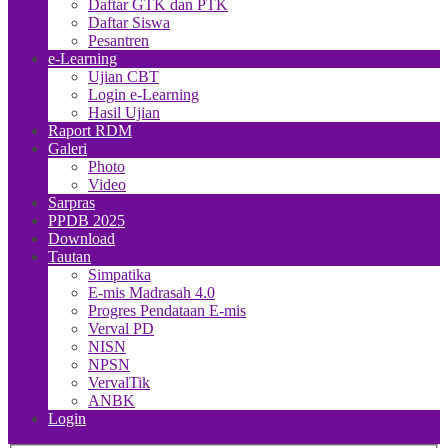
Daftar GTK dan PTK
Daftar Siswa
Pesantren
e-Learning
Ujian CBT
Login e-Learning
Hasil Ujian
Raport RDM
Galeri
Photo
Video
Sarpras
PPDB 2025
Download
Tautan
Simpatika
E-mis Madrasah 4.0
Progres Pendataan E-mis
Verval PD
NISN
NPSN
VervalTik
ANBK
Login