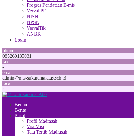
Progres Pendataan E-mis
Verval PD
NISN
NPSN
VervalTik
ANBK
Login
phone
085260135031
fax
-
email
admin@mts-sukaramaiatas.sch.id
local
:
Beranda
Berita
Profil
Profil Madrasah
Visi Misi
Tata Tertib Madrasah