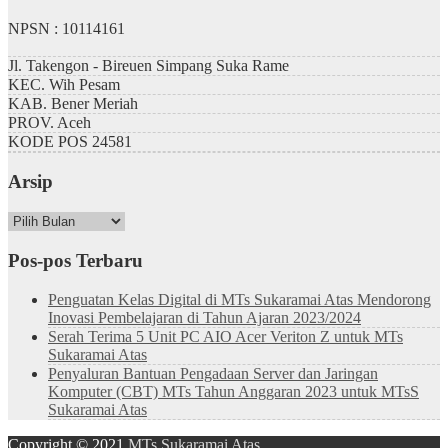
NPSN : 10114161
Jl. Takengon - Bireuen Simpang Suka Rame
KEC.
Wih Pesam
KAB.
Bener Meriah
PROV.
Aceh
KODE POS
24581
Arsip
Arsip
Pos-pos Terbaru
Penguatan Kelas Digital di MTs Sukaramai Atas Mendorong
Inovasi Pembelajaran di Tahun Ajaran 2023/2024
Serah Terima 5 Unit PC AIO Acer Veriton Z untuk MTs
Sukaramai Atas
Penyaluran Bantuan Pengadaan Server dan Jaringan
Komputer (CBT) MTs Tahun Anggaran 2023 untuk MTsS
Sukaramai Atas
Copyright © 2021
MTs Sukaramai Atas
.