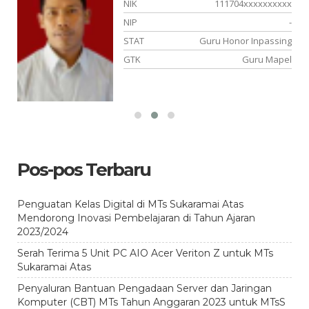
xx
NIK
111704xxxxxxxxxx
-
NIP
-
or
STAT
Guru Honor Inpassing
el
GTK
Guru Mapel
Pos-pos Terbaru
Penguatan Kelas Digital di MTs Sukaramai Atas
Mendorong Inovasi Pembelajaran di Tahun Ajaran
2023/2024
Serah Terima 5 Unit PC AIO Acer Veriton Z untuk MTs
Sukaramai Atas
Penyaluran Bantuan Pengadaan Server dan Jaringan
Komputer (CBT) MTs Tahun Anggaran 2023 untuk MTsS