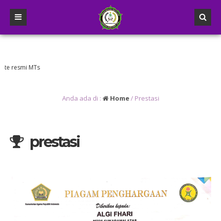
resmi MTs
Anda ada di :
Home
/
Prestasi
prestasi