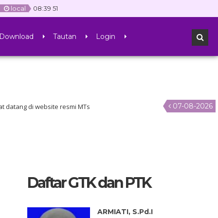
local
08
:
39
51
Download
Tautan
Login
07-08-2026
ng di website resmi MTs
Daftar GTK dan PTK
ARMIATI, S.Pd.I