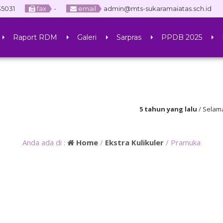
5031
fax
-
email
admin@mts-sukaramaiatas.sch.id
Raport RDM
Galeri
Sarpras
PPDB 2025
5 tahun yang lalu
/ Selamat data
Sukaramai Atas
Anda ada di :
Home
/
Ekstra Kulikuler
/
Pramuka
m
SHAFWAN, S.Pd.I