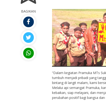
110715xxxxxxxxxx
NIK
BAGIKAN
-
NIP
Guru Honor
STAT
Guru
Guru Mapel
GTK
“Dalam kegiatan Pramuka MTs Suka
tumbuh menjadi pribadi yang tangg
bintang di langit malam, kami bers
Melalui api semangat Pramuka, ka
kebaikan, siap melayani, dan men
perubahan positif bagi bangsa dan 