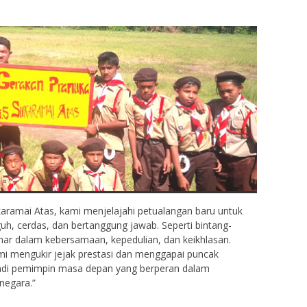
111704xxxxxxxxxx
NIK
111704xxxx
-
NIP
 Honor Inpassing
STAT
Guru
Guru Mapel
GTK
G
ramai Atas, kami menjelajahi petualangan baru untuk
uh, cerdas, dan bertanggung jawab. Seperti bintang-
inar dalam kebersamaan, kepedulian, dan keikhlasan.
mi mengukir jejak prestasi dan menggapai puncak
jadi pemimpin masa depan yang berperan dalam
negara.”