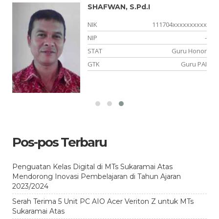
SHAFWAN, S.Pd.I
xx
NIK
111704xxxxxxxxxx
-
NIP
-
or
STAT
Guru Honor
el
GTK
Guru PAI
Pos-pos Terbaru
Penguatan Kelas Digital di MTs Sukaramai Atas
Mendorong Inovasi Pembelajaran di Tahun Ajaran
2023/2024
Serah Terima 5 Unit PC AIO Acer Veriton Z untuk MTs
Sukaramai Atas