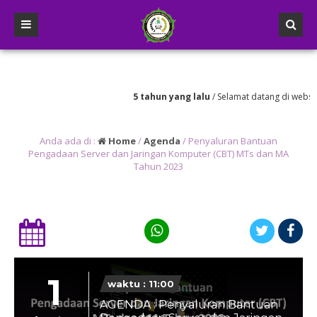
5 tahun yang lalu
/ Selamat datang di website r
Anda ada di :
Home
/
Agenda
/
Penyaluran Bantuan
Pengadaan Server dan Jaringan Komputer (CBT) MTs dan MA
Tahun 2023
1
waktu : 11:00
AGENDA : Penyaluran Bantuan