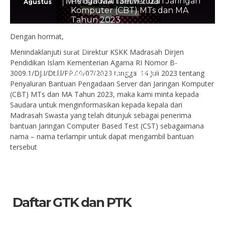
Pengadaan Server dan Jaringan
Agustus
Komputer (CBT) MTs dan MA
Tahun 2023
LOKASI : Aula Kantor Wilayah Kementerian
Dengan hormat,
Agama Provinsi Aceh, JI. Tgk Abu Lam U No. 9
Banda Aceh
Menindaklanjuti surat Direktur KSKK Madrasah Dirjen
Pendidikan Islam Kementerian Agama RI Nomor B-
maaf, acara telah lewat
3009.1/DJ.I/Dt.l.l/PP.00/07/2023 tanggal 14 Juli 2023 tentang
Penyaluran Bantuan Pengadaan Server dan Jaringan Komputer
(CBT) MTs dan MA Tahun 2023, maka kami minta kepada
Saudara untuk menginformasikan kepada kepala dari
Madrasah Swasta yang telah ditunjuk sebagai penerima
bantuan Jaringan Computer Based Test (CST) sebagaimana
nama – nama terlampir untuk dapat mengambil bantuan
tersebut
Daftar GTK dan PTK